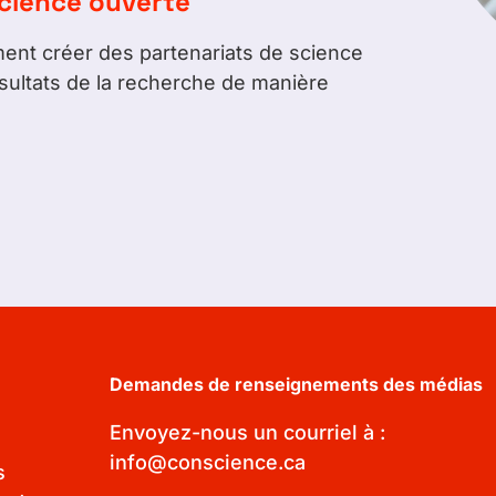
cience ouverte
nt créer des partenariats de science
ésultats de la recherche de manière
Demandes de renseignements des médias
Envoyez-nous un courriel à :
info@conscience.ca
s